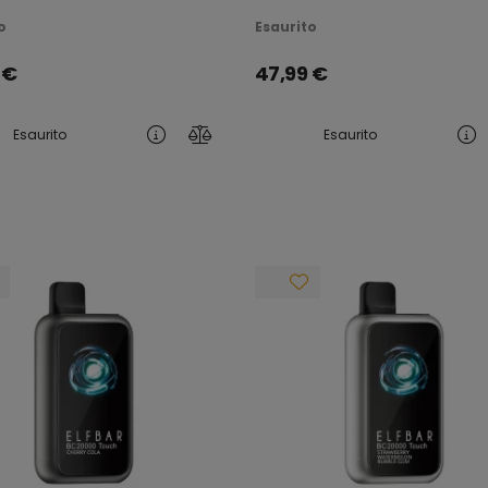
ICABILE
RICARICABILE
o
Esaurito
€
47,99
€
Esaurito
Esaurito