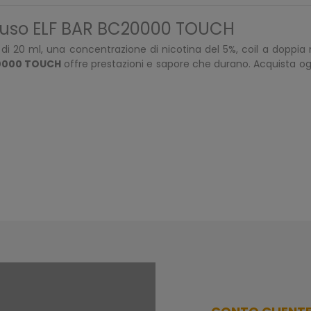
ouso ELF BAR BC20000 TOUCH
 di 20 ml, una concentrazione di nicotina del 5%, coil a doppi
20000 TOUCH
offre prestazioni e sapore che durano. Acquista ogg
rrelati
, oppure visita il nostro blog per scoprire i più recenti co