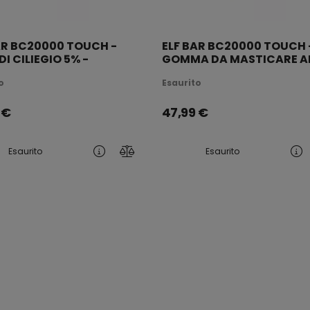
AR BC20000 TOUCH -
ELF BAR BC20000 TOUCH 
DI CILIEGIO 5% -
GOMMA DA MASTICARE A
ICABILE
FRAGOLA E ALL'ANGURIA 5
o
Esaurito
RICARICABILE
€
47,99
€
Esaurito
Esaurito