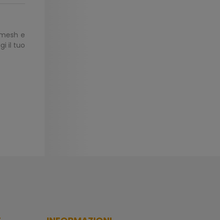
a mesh e
i il tuo
nsigli e