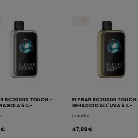
e perfetto.
AR BC20000 TOUCH -
ELF BAR BC20000 TOUCH 
RAGOLA 5% -
GHIACCIO ALL'UVA 5% -
ICABILE
RICARICABILE
o
Esaurito
€
47,99
€