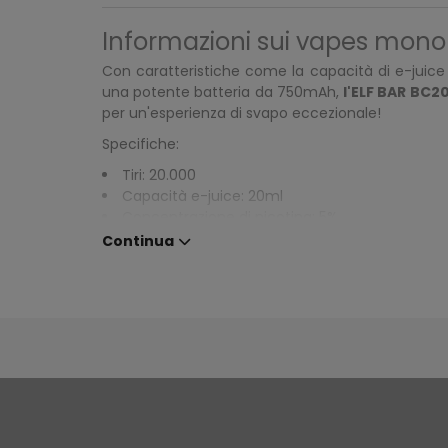
Informazioni sui vapes mon
Con caratteristiche come la capacità di e-juice
una potente batteria da 750mAh,
l'ELF BAR BC
per un'esperienza di svapo eccezionale!
Specifiche:
Tiri: 20.000
Capacità e-juice: 20ml
Concentrazione di nicotina: 5%
Tipo di coil: Doppia Mesh Coil
Continua
Capacità della batteria: 750mAh
Porta di ricarica: Type-C
Alimentazione regolabile su più livelli
10 Opzioni di sapori disponibili
Esplora la nostra gamma di sapori e
prodotti co
trucchi sullo svapo.