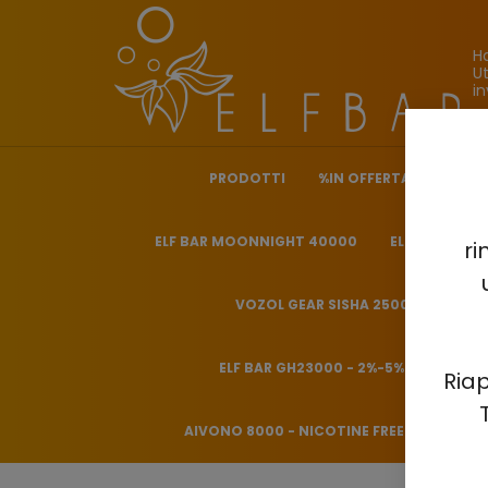
H
Ut
in
PRODOTTI
%IN OFFERTA%
ELF 
ELF BAR MOONNIGHT 40000
ELF BAR NICO
ri
VOZOL GEAR SISHA 25000 - 0.5%
ELF BAR GH23000 - 2%-5%
HITME
Riap
AIVONO 8000 - NICOTINE FREE 0%
HQD