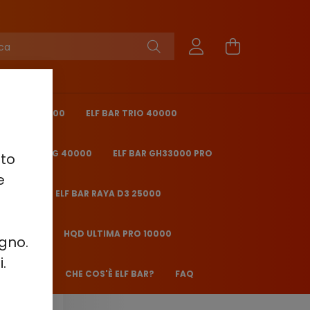
ING PRO 40000
ELF BAR TRIO 40000
 BAR ICE KING 40000
ELF BAR GH33000 PRO
sto
e
O 25000
ELF BAR RAYA D3 25000
2000 - 2%
HQD ULTIMA PRO 10000
ugno.
.
ANE JJ600
CHE COS'È ELF BAR?
FAQ