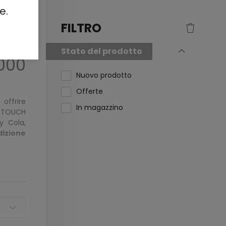
e.
FILTRO
Stato del prodotto
000
Nuovo prodotto
Offerte
 offrire
In magazzino
A TOUCH
y Cola,
dizione