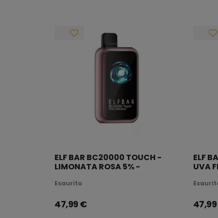
Qualità garantita con prodotti ufficiali ELF BAR
Esplora ora la nostra collezione
e scopri il tuo vap
ELF BAR BC20000 TOUCH -
ELF B
LIMONATA ROSA 5% -
UVA F
RICARICABILE
RICAR
Esaurito
Esaurit
47,99
€
47,99