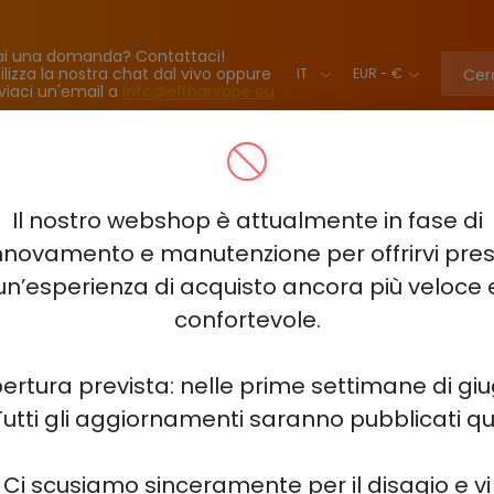
ai una domanda? Contattaci!
ilizza la nostra chat dal vivo oppure
viaci un'email a
info@elfbarvape.eu
BAR BC40000 PRO
VOZOL NEON 45000
ELF BAR LUSH KING K
Il nostro webshop è attualmente in fase di
TINE KING 40000 - 2%-3%-5%
ELF BAR SOUR KING 40000
ELF
nnovamento e manutenzione per offrirvi pre
un’esperienza di acquisto ancora più veloce 
HITME HITEC 25000
ELF BAR PLANET 25000
ELF BAR COMB
confortevole.
 HM20000
ELF BAR FS18000
HQD NEO 15000
HQD GLAZE 1
ertura prevista: nelle prime settimane di gi
Tutti gli aggiornamenti saranno pubblicati qui
 MIRACLE 8000
ELF BAR 3600
ELF BAR 2500 - 2%
JUICY J
Ci scusiamo sinceramente per il disagio e vi