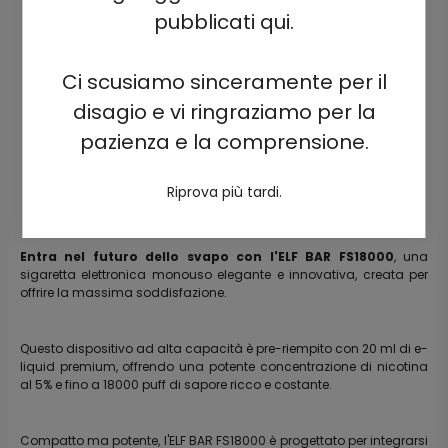
pubblicati qui.
Ci scusiamo sinceramente per il
disagio e vi ringraziamo per la
pazienza e la comprensione.
Riprova più tardi.
Entra nel futuro dello svapo con l'ELF BAR FS18000
, una
sigaretta elettronica monouso elegante e innovativa, creata per
offrire la massima soddisfazione.
Questo dispositivo ad alta capacità è pre-riempito con 20 ml di e-
liquid premium, offrendo una potente concentrazione di nicotina
al 5% e fino a 18000 puff di sapore ricco e costante.
Compatto ma potente, l'ELF BAR FS18000 è progettato per integrarsi