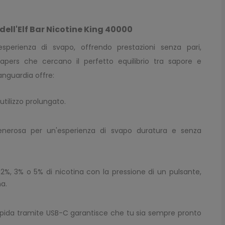
dell'Elf Bar Nicotine King 40000
'esperienza di svapo, offrendo prestazioni senza pari,
vapers che cercano il perfetto equilibrio tra sapore e
anguardia offre:
 utilizzo prolungato.
enerosa per un'esperienza di svapo duratura e senza
l 2%, 3% o 5% di nicotina con la pressione di un pulsante,
na.
 rapida tramite USB-C garantisce che tu sia sempre pronto