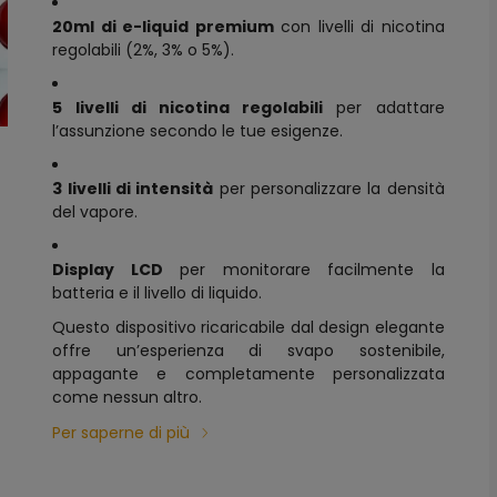
20ml di e-liquid premium
con livelli di nicotina
regolabili (2%, 3% o 5%).
5 livelli di nicotina regolabili
per adattare
l’assunzione secondo le tue esigenze.
3 livelli di intensità
per personalizzare la densità
del vapore.
Display LCD
per monitorare facilmente la
batteria e il livello di liquido.
Questo dispositivo ricaricabile dal design elegante
offre un’esperienza di svapo sostenibile,
appagante e completamente personalizzata
come nessun altro.
Per saperne di più