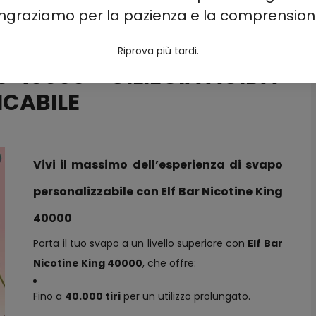
ingraziamo per la pazienza e la comprension
 - 2%-3%-5%
Riprova più tardi.
G 40000 - CILIEGIA ACIDA
 RICARICABILE
Vivi il massimo dell’esperienza di svapo
personalizzabile con Elf Bar Nicotine King
40000
Porta il tuo svapo a un livello superiore con
Elf Bar
Nicotine King 40000
, che offre:
Fino a
40.000 tiri
per un utilizzo prolungato.