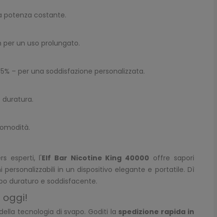
na potenza costante.
m per un uso prolungato.
% o 5% – per una soddisfazione personalizzata.
 duratura.
comodità.
s esperti, l'
Elf Bar Nicotine King 40000
offre sapori
personalizzabili in un dispositivo elegante e portatile. Dì
po duraturo e soddisfacente.
 oggi!
 della tecnologia di svapo. Goditi la
spedizione rapida in