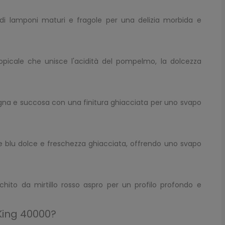
di lamponi maturi e fragole per una delizia morbida e
tropicale che unisce l'acidità del pompelmo, la dolcezza
.
igna e succosa con una finitura ghiacciata per uno svapo
ne blu dolce e freschezza ghiacciata, offrendo uno svapo
cchito da mirtillo rosso aspro per un profilo profondo e
 King 40000?