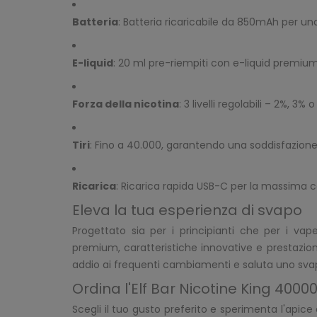
Batteria
: Batteria ricaricabile da 850mAh per u
E-liquid
: 20 ml pre-riempiti con e-liquid premiu
Forza della nicotina
: 3 livelli regolabili – 2%, 3
Tiri
: Fino a 40.000, garantendo una soddisfazione
Ricarica
: Ricarica rapida USB-C per la massima 
Eleva la tua esperienza di svapo
Progettato sia per i principianti che per i vaper
premium, caratteristiche innovative e prestazioni 
addio ai frequenti cambiamenti e saluta uno sva
Ordina l'Elf Bar Nicotine King 40000
Scegli il tuo gusto preferito e sperimenta l'apice