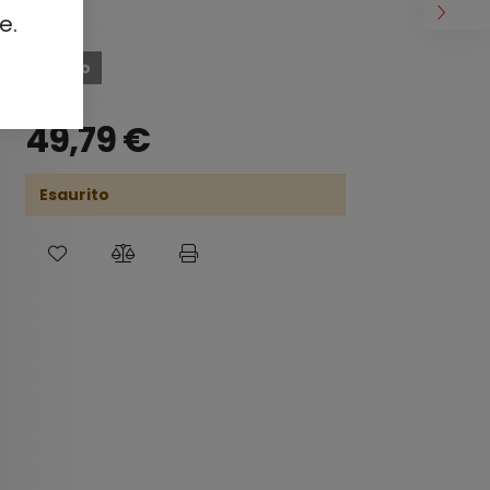
e.
Esaurito
49,79
€
Esaurito