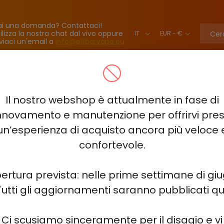
ai una domanda? Contattaci!
ilizza la nostra chat dal vivo oppure
viaci un'email a
info@elfbarvape.eu
BAR BC40000 PRO
VOZOL NEON 45000
ELF BAR LUSH KING K
Il nostro webshop è attualmente in fase di
TINE KING 40000 - 2%-3%-5%
ELF BAR SOUR KING 40000
ELF
nnovamento e manutenzione per offrirvi pre
un’esperienza di acquisto ancora più veloce 
HITME HITEC 25000
ELF BAR PLANET 25000
ELF BAR COMB
confortevole.
 HM20000
ELF BAR FS18000
HQD NEO 15000
HQD GLAZE 1
ertura prevista: nelle prime settimane di gi
Tutti gli aggiornamenti saranno pubblicati qui
 MIRACLE 8000
ELF BAR 3600
ELF BAR 2500 - 2%
JUICY J
Ci scusiamo sinceramente per il disagio e vi