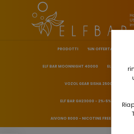
H
Ut
in
PRODOTTI
%IN OFFERTA%
ELF 
ELF BAR MOONNIGHT 40000
ELF BAR NICO
ri
VOZOL GEAR SISHA 25000 - 0.5%
ELF BAR GH23000 - 2%-5%
HITME
Riap
AIVONO 8000 - NICOTINE FREE 0%
HQD