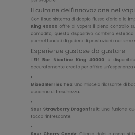
Il culmine dell'innovazione nel vap
Con il suo sistema di doppio flusso d'aria e le imp
King 40000
offre ai vapers il pieno controllo 
comodità, questo dispositivo combina estetica e
permettendoti di godere di prestazioni massime 
Esperienze gustose da gustare
L'
Elf Bar Nicotine King 40000
è disponibi
accuratamente creato per offrire un'esperienza d
Mixed Berries Tea
: Una miscela rilassante di b
accenno di freschezza.
Sour Strawberry Dragonfruit
: Una fusione au
tocco rinfrescante.
Sour Cherry Candy
: Ciliegie dolci e aspre s