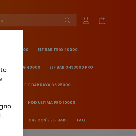
ING PRO 40000
ELF BAR TRIO 40000
 BAR ICE KING 40000
ELF BAR GH33000 PRO
sto
e
O 25000
ELF BAR RAYA D3 25000
2000 - 2%
HQD ULTIMA PRO 10000
ugno.
.
ANE JJ600
CHE COS'È ELF BAR?
FAQ