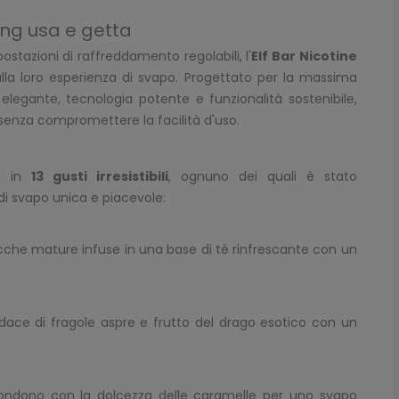
ing usa e getta
ostazioni di raffreddamento regolabili, l'
Elf Bar Nicotine
sulla loro esperienza di svapo. Progettato per la massima
legante, tecnologia potente e funzionalità sostenibile,
senza compromettere la facilità d'uso.
le in
13 gusti irresistibili
, ognuno dei quali è stato
i svapo unica e piacevole:
acche mature infuse in una base di tè rinfrescante con un
dace di fragole aspre e frutto del drago esotico con un
i fondono con la dolcezza delle caramelle per uno svapo