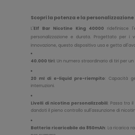
Scopri la potenza e la personalizzazione 
L'
Elf Bar Nicotine King 40000
ridefinisce l
personalizzazione e durata. Progettato per i 
innovazione, questo dispositivo usa e getta all'av
40.000 tiri
: Un numero straordinario di tiri per un
20 ml di e-liquid pre-riempito
: Capacità g
interruzioni.
Livelli di nicotina personalizzabili
: Passa tra i
dandoti il pieno controllo sull'assunzione di nicoti
Batteria ricaricabile da 850mAh
: La ricarica
per svapare.