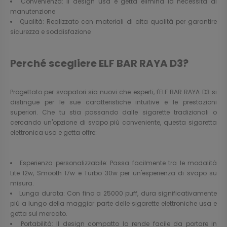
Convenienza: Il design usa e getta elimina la necessità di
manutenzione
Qualità: Realizzato con materiali di alta qualità per garantire
sicurezza e soddisfazione
Perché scegliere ELF BAR RAYA D3?
Progettato per svapatori sia nuovi che esperti, l'ELF BAR RAYA D3 si
distingue per le sue caratteristiche intuitive e le prestazioni
superiori. Che tu stia passando dalle sigarette tradizionali o
cercando un'opzione di svapo più conveniente, questa sigaretta
elettronica usa e getta offre:
Esperienza personalizzabile: Passa facilmente tra le modalità
Lite 12w, Smooth 17w e Turbo 30w per un'esperienza di svapo su
misura.
Lunga durata: Con fino a 25000 puff, dura significativamente
più a lungo della maggior parte delle sigarette elettroniche usa e
getta sul mercato.
Portabilità: Il design compatto la rende facile da portare in