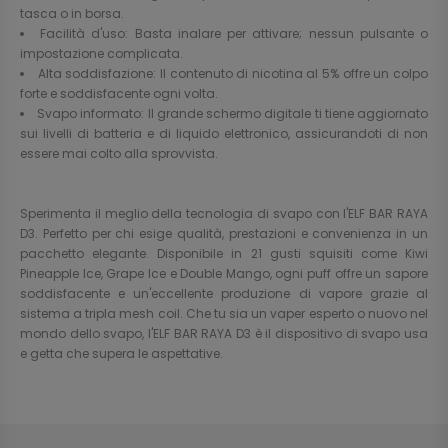
tasca o in borsa.
Facilità d'uso: Basta inalare per attivare; nessun pulsante o
impostazione complicata.
Alta soddisfazione: Il contenuto di nicotina al 5% offre un colpo
forte e soddisfacente ogni volta.
Svapo informato: Il grande schermo digitale ti tiene aggiornato
sui livelli di batteria e di liquido elettronico, assicurandoti di non
essere mai colto alla sprovvista.
Sperimenta il meglio della tecnologia di svapo con l'ELF BAR RAYA
D3. Perfetto per chi esige qualità, prestazioni e convenienza in un
pacchetto elegante. Disponibile in 21 gusti squisiti come Kiwi
Pineapple Ice, Grape Ice e Double Mango, ogni puff offre un sapore
soddisfacente e un'eccellente produzione di vapore grazie al
sistema a tripla mesh coil. Che tu sia un vaper esperto o nuovo nel
mondo dello svapo, l'ELF BAR RAYA D3 è il dispositivo di svapo usa
e getta che supera le aspettative.