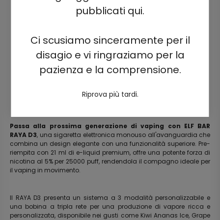
pubblicati qui.
Ci scusiamo sinceramente per il
disagio e vi ringraziamo per la
pazienza e la comprensione.
Riprova più tardi.
Passa alla prossima generazione di vaping con ELF BAR
RAYA D3
, una sigaretta elettronica monouso all'avanguardia che
combina un design elegante con una funzionalità superiore. Pre-
riempita con 21 ml di e-liquid premium, offre una potente forza di
nicotina al 5% per 25000 puff, rendendola il compagno ideale per
il vaping in movimento.
Il RAYA D3 presenta un sistema a 3 modalità personalizzabile e
una bobina a tripla rete per una produzione di vapore ricca e
personalizzata, disponibile nei gusti come Kiwi Ananas Ice, Grape