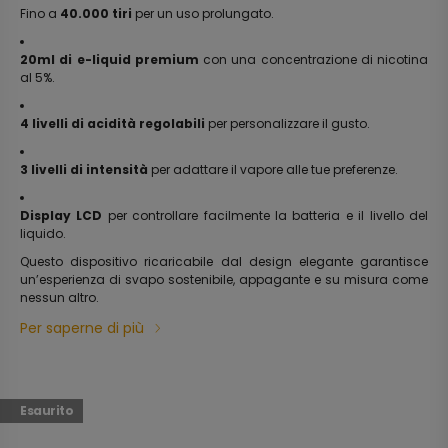
Fino a
40.000 tiri
per un uso prolungato.
20ml di e-liquid premium
con una concentrazione di nicotina
al 5%.
4 livelli di acidità regolabili
per personalizzare il gusto.
3 livelli di intensità
per adattare il vapore alle tue preferenze.
Display LCD
per controllare facilmente la batteria e il livello del
liquido.
Questo dispositivo ricaricabile dal design elegante garantisce
un’esperienza di svapo sostenibile, appagante e su misura come
nessun altro.
Per saperne di più
Esaurito