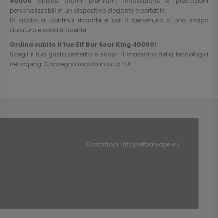
40000
unisce aromi premium, innovazione e prestazioni
personalizzabili in un dispositivo elegante e portatile.
Dì addio ai continui ricambi e dai il benvenuto a uno svapo
duraturo e soddisfacente.
Ordina subito il tuo Elf Bar Sour King 40000!
Scegli il tuo gusto preferito e scopri il massimo della tecnologia
nel vaping. Consegna rapida in tutta l’UE.
Contattaci:
info@elfbarvape.eu