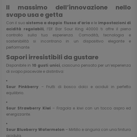
Il massimo dell’innovazione nello
svapo usa e getta
Con il suo
sistema a doppio flusso d’aria
e le
impostazioni di
acidità regolabili
, l’Elf Bar Sour King 40000 ti offre il pieno
controllo sulla tua esperienza. Comodità, tecnologia e
sostenibilità si incontrano in un dispositivo elegante e
performante.
Sapori irresistibili da gustare
Disponibile in
10 gusti unici
, ciascuno pensato per un’esperienza
di svapo piacevole e distintiva:
Sour Pinkberry
– Frutti di bosco dolci e aciduli in perfetto
equilibrio.
Sour Strawberry Kiwi
– Fragola e kiwi con un tocco aspro ed
energizzante.
Sour Blueberry Watermelon
– Mirtillo e anguria con una finitura
acidula.