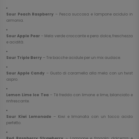
Sour Peach Raspberry
– Pesca succosa e lampone acidulo in
armonia.
Sour Apple Pear
– Mela verde croccante e pera dolce, freschezza
e acidità.
Sour Triple Berry
– Tre bacche acidule per un mix audace.
Sour Apple Candy
– Gusto di caramella alla mela con un twist
aspro.
Lemon Lime Ice Tea
– Tè freddo con limone e lime, bilanciato e
rinfrescante.
Sour Kiwi Lemonade
– Kiwi e limonata con un tocco acido
perfetto.
Red Raspberry Strawberry
– Lampone e fragola, dolcezza e