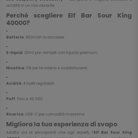
acidità in un mix vibrante.
Perché scegliere Elf Bar Sour King
40000?
Batteria
: 850mAh ricaricabile.
E-liquid
: 20ml pre-riempiti con liquido premium.
Nicotina
: 5% per tiri intensi e soddisfacenti.
Acidità
: 4 livelli regolabili.
Puff
: Fino a 40.000.
Ricarica
: USB-C per comodità massima.
Migliora la tua esperienza di svapo
Adatto sia ai principianti che agli esperti, l’
Elf Bar Sour King