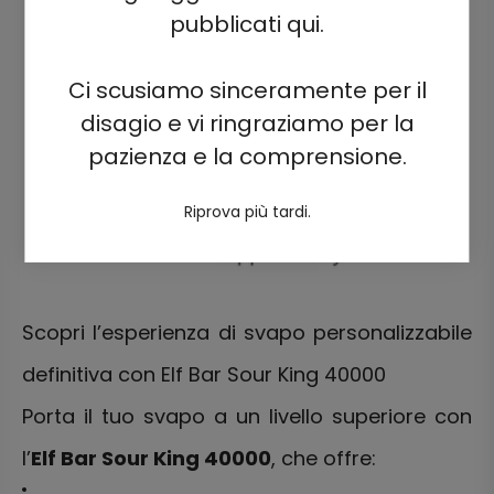
pubblicati qui.
Ci scusiamo sinceramente per il
disagio e vi ringraziamo per la
pazienza e la comprensione.
Riprova più tardi.
Scopri l’esperienza di svapo personalizzabile
definitiva con Elf Bar Sour King 40000
Porta il tuo svapo a un livello superiore con
l’
Elf Bar Sour King 40000
, che offre: