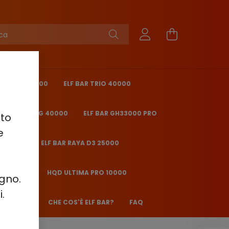
ING PRO 40000
ELF BAR TRIO 40000
 BAR ICE KING 40000
ELF BAR GH33000 PRO
sto
e
O 25000
ELF BAR RAYA D3 25000
2000 - 2%
HQD ULTIMA PRO 10000
ugno.
.
ANE JJ600
CHE COS'È ELF BAR?
FAQ