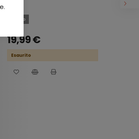
e.
Esaurito
19,99
€
Esaurito