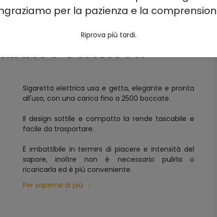
ingraziamo per la pazienza e la comprension
Riprova più tardi.
CA MANGO GUAVA 5%
Sigaretta elettrica usa e getta, elegante e pronta
all'uso, con una carica fino a 2500 boccate.
Il design sottile e compatto la rende tascabile e
facile da trasportare.
È imbattibile in termini di piacere e intensità del
sapore, inoltre non è necessario pulirla o
ricaricarla ed è più conveniente.
Per saperne di più