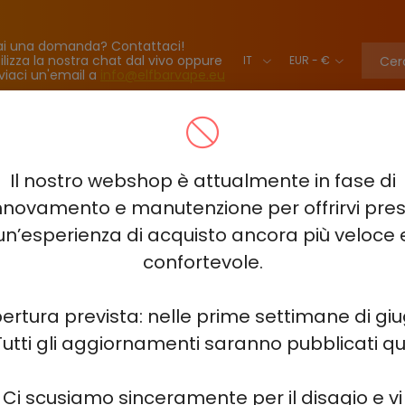
ai una domanda? Contattaci!
ilizza la nostra chat dal vivo oppure
viaci un'email a
info@elfbarvape.eu
BAR BC40000 PRO
VOZOL NEON 45000
ELF BAR LUSH KING K
Il nostro webshop è attualmente in fase di
TINE KING 40000 - 2%-3%-5%
ELF BAR SOUR KING 40000
ELF
nnovamento e manutenzione per offrirvi pre
un’esperienza di acquisto ancora più veloce 
HITME HITEC 25000
ELF BAR PLANET 25000
ELF BAR COMB
confortevole.
 HM20000
ELF BAR FS18000
HQD NEO 15000
HQD GLAZE 1
ertura prevista: nelle prime settimane di gi
Tutti gli aggiornamenti saranno pubblicati qui
 MIRACLE 8000
ELF BAR 3600
ELF BAR 2500 - 2%
JUICY J
Ci scusiamo sinceramente per il disagio e vi