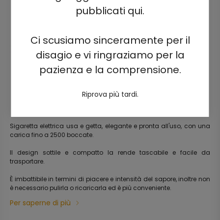
pubblicati qui.
Ci scusiamo sinceramente per il
disagio e vi ringraziamo per la
pazienza e la comprensione.
Riprova più tardi.
Sigaretta elettrica usa e getta, elegante e pronta all'uso, con una
carica fino a 2500 boccate.
Il design sottile e compatto la rende tascabile e facile da
trasportare.
È imbattibile in termini di piacere e intensità del sapore, inoltre non
è necessario pulirla o ricaricarla ed è più conveniente.
Per saperne di più