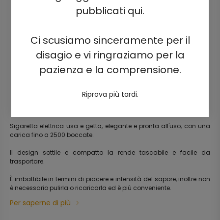
pubblicati qui.
Ci scusiamo sinceramente per il
disagio e vi ringraziamo per la
pazienza e la comprensione.
Riprova più tardi.
Sigaretta elettrica usa e getta, elegante e pronta all'uso, con una
carica fino a 2500 boccate.
Il design sottile e compatto la rende tascabile e facile da
trasportare.
È imbattibile in termini di piacere e intensità del sapore, inoltre non
è necessario pulirla o ricaricarla ed è più conveniente.
Per saperne di più