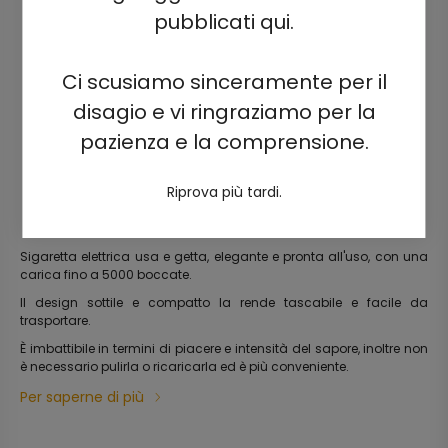
pubblicati qui.
Ci scusiamo sinceramente per il
disagio e vi ringraziamo per la
pazienza e la comprensione.
Riprova più tardi.
Sigaretta elettrica usa e getta, elegante e pronta all'uso, con una
carica fino a 5000 boccate.
Il design sottile e compatto la rende tascabile e facile da
trasportare.
È imbattibile in termini di piacere e intensità del sapore, inoltre non
è necessario pulirla o ricaricarla ed è più conveniente.
Per saperne di più