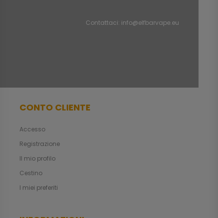
Contattaci:
info@elfbarvape.eu
CONTO CLIENTE
Accesso
Registrazione
Il mio profilo
Cestino
I miei preferiti