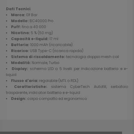
Dati Tecnici
Marca:
Elf Bar
Modello:
BC40000 Pro
Puff:
fino a 40 000
Nicotina:
5 % (50 mg)
Capacità e-liquid:
17 ml
Batteria:
1000 mAh (ricaricabile)
Ricarica:
USB Type-C (ricarica rapida)
Sistema di riscaldamento:
tecnologia doppio mesh coil
Modalità:
Normale, Turbo
Display:
schermo LED a 5 livelli per indicazione batteria e e-
liquid
Flusso d'aria:
regolabile (MTL o RDL)
Caratteristiche:
sistema CyberTech Autofill, serbatoio
trasparente, indicatori batteria e e-liquid
Design:
corpo compatto ed ergonomico