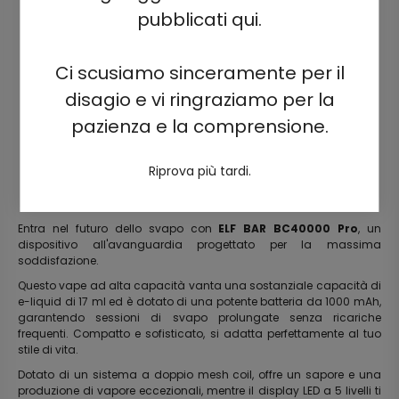
pubblicati qui.
Ci scusiamo sinceramente per il
disagio e vi ringraziamo per la
pazienza e la comprensione.
Riprova più tardi.
Entra nel futuro dello svapo con
ELF BAR BC40000 Pro
, un
dispositivo all'avanguardia progettato per la massima
soddisfazione.
Questo vape ad alta capacità vanta una sostanziale capacità di
e-liquid di 17 ml ed è dotato di una potente batteria da 1000 mAh,
garantendo sessioni di svapo prolungate senza ricariche
frequenti. Compatto e sofisticato, si adatta perfettamente al tuo
stile di vita.
Dotato di un sistema a doppio mesh coil, offre un sapore e una
produzione di vapore eccezionali, mentre il display LED a 5 livelli ti