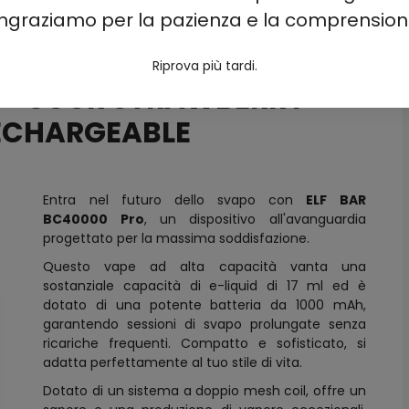
ingraziamo per la pazienza e la comprension
Riprova più tardi.
O - SOUR STRAWBERRY
ECHARGEABLE
Entra nel futuro dello svapo con
ELF BAR
BC40000 Pro
, un dispositivo all'avanguardia
progettato per la massima soddisfazione.
Questo vape ad alta capacità vanta una
sostanziale capacità di e-liquid di 17 ml ed è
dotato di una potente batteria da 1000 mAh,
garantendo sessioni di svapo prolungate senza
ricariche frequenti. Compatto e sofisticato, si
adatta perfettamente al tuo stile di vita.
Dotato di un sistema a doppio mesh coil, offre un