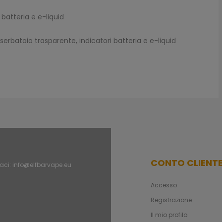
 batteria e e-liquid
erbatoio trasparente, indicatori batteria e e-liquid
CONTO CLIENT
aci:
info@elfbarvape.eu
Accesso
Registrazione
Il mio profilo