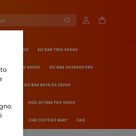
ING PRO 40000
ELF BAR TRIO 40000
 BAR ICE KING 40000
ELF BAR GH33000 PRO
sto
e
O 25000
ELF BAR RAYA D3 25000
2000 - 2%
HQD ULTIMA PRO 10000
ugno.
.
ANE JJ600
CHE COS'È ELF BAR?
FAQ