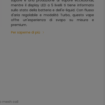
sapore e una produzione di vapore eccezionali,
mentre il display LED a 5 livelli ti tiene informato
sullo stato della batteria e dell'e-liquid. Con flusso
d'aria regolabile e modalità Turbo, questo vape
offre un'esperienza di svapo su misura e
premium.
Per saperne di più
o mesh coil