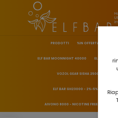
H
Ut
in
PRODOTTI
%IN OFFERTA%
ELF 
ELF BAR MOONNIGHT 40000
ELF BAR NICO
ri
VOZOL GEAR SISHA 25000 - 0.5%
ELF BAR GH23000 - 2%-5%
HITME
Riap
AIVONO 8000 - NICOTINE FREE 0%
HQD