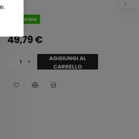
e.
In magazzino
49,79
€
AGGIUNGI AL
CARRELLO