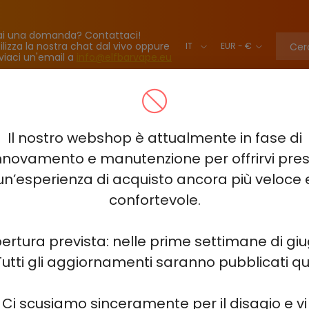
ai una domanda? Contattaci!
ilizza la nostra chat dal vivo oppure
viaci un'email a
info@elfbarvape.eu
BAR BC40000 PRO
VOZOL NEON 45000
ELF BAR LUSH KING K
Il nostro webshop è attualmente in fase di
TINE KING 40000 - 2%-3%-5%
ELF BAR SOUR KING 40000
ELF
nnovamento e manutenzione per offrirvi pre
un’esperienza di acquisto ancora più veloce 
HITME HITEC 25000
ELF BAR PLANET 25000
ELF BAR COMB
confortevole.
 HM20000
ELF BAR FS18000
HQD NEO 15000
HQD GLAZE 1
ertura prevista: nelle prime settimane di gi
Tutti gli aggiornamenti saranno pubblicati qui
 MIRACLE 8000
ELF BAR 3600
ELF BAR 2500 - 2%
JUICY J
Ci scusiamo sinceramente per il disagio e vi