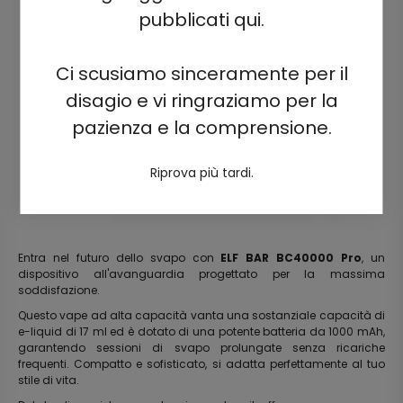
pubblicati qui.
Ci scusiamo sinceramente per il
disagio e vi ringraziamo per la
pazienza e la comprensione.
Riprova più tardi.
Entra nel futuro dello svapo con
ELF BAR BC40000 Pro
, un
dispositivo all'avanguardia progettato per la massima
soddisfazione.
Questo vape ad alta capacità vanta una sostanziale capacità di
e-liquid di 17 ml ed è dotato di una potente batteria da 1000 mAh,
garantendo sessioni di svapo prolungate senza ricariche
frequenti. Compatto e sofisticato, si adatta perfettamente al tuo
stile di vita.