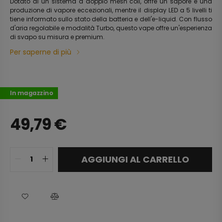
Dotato di un sistema a doppio mesh coil, offre un sapore e una
produzione di vapore eccezionali, mentre il display LED a 5 livelli ti
tiene informato sullo stato della batteria e dell'e-liquid. Con flusso
d'aria regolabile e modalità Turbo, questo vape offre un'esperienza
di svapo su misura e premium.
Per saperne di più
In magazzino
49,79
€
AGGIUNGI AL CARRELLO