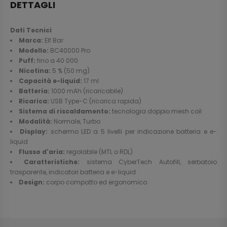
DETTAGLI
Dati Tecnici
Marca:
Elf Bar
Modello:
BC40000 Pro
Puff:
fino a 40 000
Nicotina:
5 % (50 mg)
Capacità e-liquid:
17 ml
Batteria:
1000 mAh (ricaricabile)
Ricarica:
USB Type-C (ricarica rapida)
Sistema di riscaldamento:
tecnologia doppio mesh coil
Modalità:
Normale, Turbo
Display:
schermo LED a 5 livelli per indicazione batteria e e-
liquid
Flusso d'aria:
regolabile (MTL o RDL)
Caratteristiche:
sistema CyberTech Autofill, serbatoio
trasparente, indicatori batteria e e-liquid
Design:
corpo compatto ed ergonomico