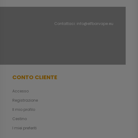
Contattaci:
info@elfbarvape.eu
CONTO CLIENTE
Accesso
Registrazione
Il mio profilo
Cestino
I miei preferiti