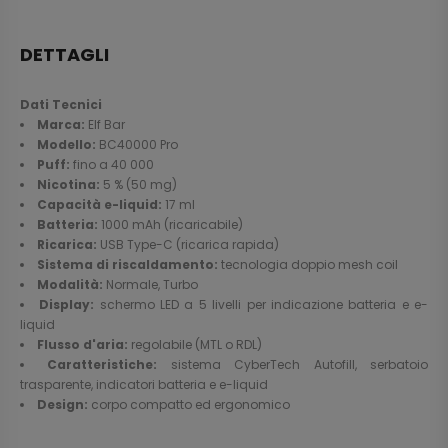
DETTAGLI
Dati Tecnici
Marca:
Elf Bar
Modello:
BC40000 Pro
Puff:
fino a 40 000
Nicotina:
5 % (50 mg)
Capacità e-liquid:
17 ml
Batteria:
1000 mAh (ricaricabile)
Ricarica:
USB Type-C (ricarica rapida)
Sistema di riscaldamento:
tecnologia doppio mesh coil
Modalità:
Normale, Turbo
Display:
schermo LED a 5 livelli per indicazione batteria e e-
liquid
Flusso d'aria:
regolabile (MTL o RDL)
Caratteristiche:
sistema CyberTech Autofill, serbatoio
trasparente, indicatori batteria e e-liquid
Design:
corpo compatto ed ergonomico