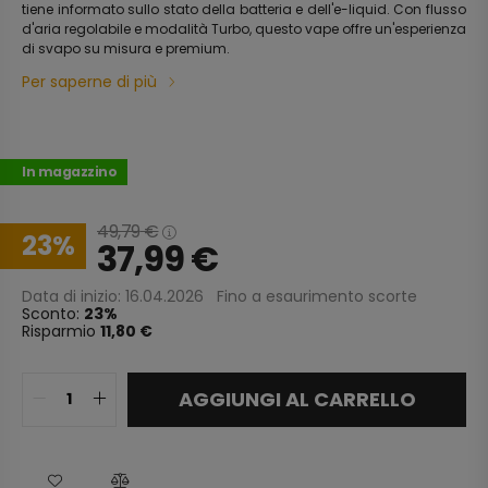
tiene informato sullo stato della batteria e dell'e-liquid. Con flusso
d'aria regolabile e modalità Turbo, questo vape offre un'esperienza
di svapo su misura e premium.
Per saperne di più
In magazzino
49,79
€
23
37,99
€
Data di inizio: 16.04.2026
Fino a esaurimento scorte
Sconto:
23
Risparmio
11,80 €
AGGIUNGI AL CARRELLO