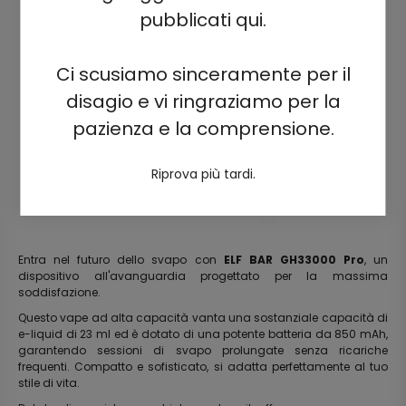
pubblicati qui.
Ci scusiamo sinceramente per il
disagio e vi ringraziamo per la
pazienza e la comprensione.
Riprova più tardi.
Entra nel futuro dello svapo con
ELF BAR GH33000 Pro
, un
dispositivo all'avanguardia progettato per la massima
soddisfazione.
Questo vape ad alta capacità vanta una sostanziale capacità di
e-liquid di 23 ml ed è dotato di una potente batteria da 850 mAh,
garantendo sessioni di svapo prolungate senza ricariche
frequenti. Compatto e sofisticato, si adatta perfettamente al tuo
stile di vita.