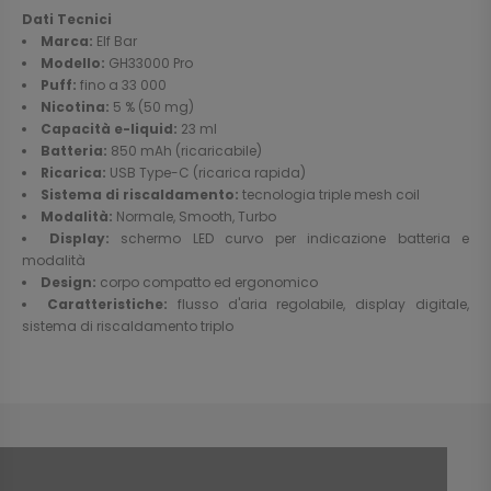
Dati Tecnici
Marca:
Elf Bar
Modello:
GH33000 Pro
Puff:
fino a 33 000
Nicotina:
5 % (50 mg)
Capacità e-liquid:
23 ml
Batteria:
850 mAh (ricaricabile)
Ricarica:
USB Type-C (ricarica rapida)
Sistema di riscaldamento:
tecnologia triple mesh coil
Modalità:
Normale, Smooth, Turbo
Display:
schermo LED curvo per indicazione batteria e
modalità
Design:
corpo compatto ed ergonomico
Caratteristiche:
flusso d'aria regolabile, display digitale,
sistema di riscaldamento triplo