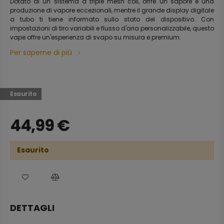
Dotato di un sistema a triple mesh coil, offre un sapore e una
produzione di vapore eccezionali, mentre il grande display digitale
a tubo ti tiene informato sullo stato del dispositivo. Con
impostazioni di tiro variabili e flusso d'aria personalizzabile, questo
vape offre un'esperienza di svapo su misura e premium.
Per saperne di più
Esaurito
44,99
€
Esaurito
DETTAGLI