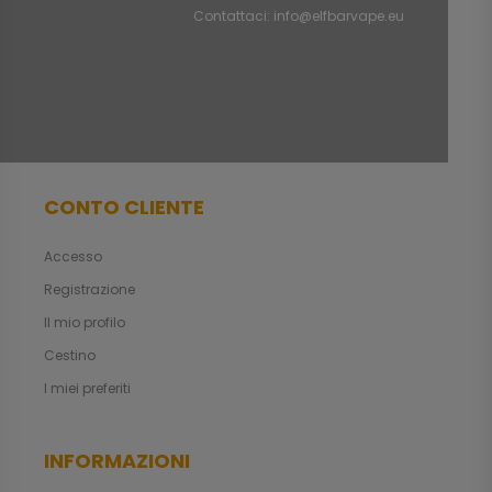
Contattaci:
info@elfbarvape.eu
CONTO CLIENTE
Accesso
Registrazione
Il mio profilo
Cestino
I miei preferiti
INFORMAZIONI