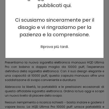
pubblicati qui.
Ci scusiamo sinceramente per il
disagio e vi ringraziamo per la
pazienza e la comprensione.
Riprova più tardi.
Presentiamo la nuova sigaretta elettronica monouso HQD Ultima
Pro con bobina a doppia maglia da 10000 puff, l'esperienza
definitiva della sigaretta elettronica. Con il suo design elegante e
una capacità di 10000 puff, questa capsula monouso offre una
soddisfazione di svapo conveniente e duratura.
Abbraccia la libertà, la portabilità e le prestazioni eccezionali di
questa affidabile sigaretta elettronica. Ordina la tua oggi e scopri
un nuovo livello di piacere dello svapo.
Nessun riempimento o ricarica richiesti - basta inalare e godersi il
vapore liscio. La HQD Ultima Pro 10000 puff unisce portabilità e