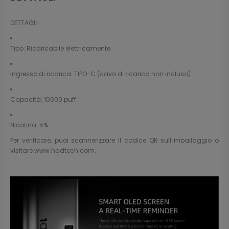
DETTAGLI
Tipo: Ricaricabile elettricamente
Ingresso di ricarica: TIPO-C (cavo di ricarica non incluso)
Capacità: 10000 puff
Nicotina: 5%
Per verificare, puoi scannerizzare il codice QR sull'imballaggio o
visitare
www.hqdtech.com
.