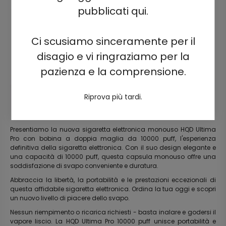
pubblicati qui.
Ci scusiamo sinceramente per il
disagio e vi ringraziamo per la
pazienza e la comprensione.
Riprova più tardi.
Presentiamo la nuova sigaretta elettronica monouso HQD Ultima
Pro con bobina a doppia maglia da 10000 puff, l'esperienza
definitiva della sigaretta elettronica. Con il suo design elegante e
una capacità di 10000 puff, questa capsula monouso offre una
soddisfazione di svapo conveniente e duratura.
Abbraccia la libertà, la portabilità e le prestazioni eccezionali di
questa affidabile sigaretta elettronica. Ordina la tua oggi e scopri
un nuovo livello di piacere dello svapo.
Nessun riempimento o ricarica richiesti - basta inalare e godersi il
vapore liscio. La HQD Ultima Pro 10000 puff unisce portabilità e