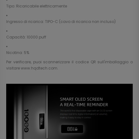
Tipo: Ricaricabile elettricamente
Ingresso di ricarica: TIPO-C (cavo di ricarica non incluso)
Capacità: 10000 puff
Nicotina: 5%
Per verificare, puoi scannerizzare il codice QR sull'imballaggio o
visitare
www.hqdtech.com
.