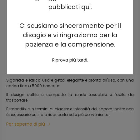
pubblicati qui.
Ci scusiamo sinceramente per il
disagio e vi ringraziamo per la
pazienza e la comprensione.
Riprova più tardi.
Sigaretta elettrica usa e getta, elegante e pronta all'uso, con una
carica fino a 5000 boccate.
Il design sottile e compatto la rende tascabile e facile da
trasportare.
È imbattibile in termini di piacere e intensità del sapore, inoltre non
è necessario pulirla o ricaricarla ed è più conveniente.
Per saperne di più