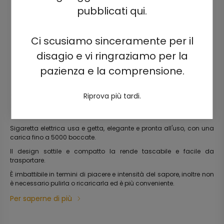
pubblicati qui.
Ci scusiamo sinceramente per il
disagio e vi ringraziamo per la
pazienza e la comprensione.
Riprova più tardi.
Sigaretta elettrica usa e getta, elegante e pronta all'uso, con una
carica fino a 5000 boccate.
Il design sottile e compatto la rende tascabile e facile da
trasportare.
È imbattibile in termini di piacere e intensità del sapore, inoltre non
è necessario pulirla o ricaricarla ed è più conveniente.
Per saperne di più