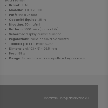
Dati Tecnici
Brand:
HITME
Modello:
HITEC 25000
Puff:
fino a 25.000
Capacità liquido:
25 ml
Nicotina:
50 mg/ml
Batteria:
1000 mAh (ricaricabile)
Schermo:
display curvo futuristico
Regolazioni:
livello ice e livello dolcezza
Tecnologia coil:
mesh 0,9 Ω
Dimensioni:
103 × 51 × 26.5 mm
Peso:
98 g
Design:
forma classica, compatta ed ergonomica
Contattaci:
info@elfbarvape.eu