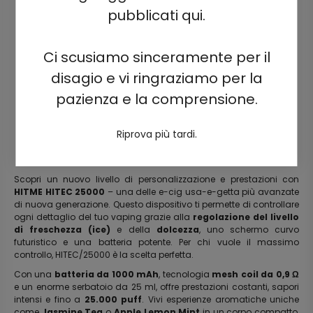
pubblicati qui.
Ci scusiamo sinceramente per il
disagio e vi ringraziamo per la
pazienza e la comprensione.
Riprova più tardi.
Scopri un nuovo livello di personalizzazione e prestazioni con
HITME HITEC 25000
– una delle e-cig usa-e-getta più avanzate
di nuova generazione. Questo dispositivo ti permette di controllare
ogni dettaglio del tuo vaping grazie alla
regolazione del livello
di freschezza (ice)
e della
dolcezza
, uno schermo curvo
futuristico e una batteria potente. Per chi vuole il massimo
controllo, HITEC/25000 è la scelta perfetta.
Con una
batteria da 1000 mAh
, tecnologia
mesh coil da 0,9 Ω
e un enorme serbatoio da 25 ml, offre prestazioni costanti, sapori
intensi e fino a
25.000 puff
. Vivi esperienze aromatiche uniche
come
Jasmine Tea
o
Apple Lemon Mint
in un corpo compatto,