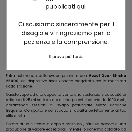
pubblicati qui.
Ci scusiamo sinceramente per il
disagio e vi ringraziamo per la
pazienza e la comprensione.
Riprova più tardi.
Entra nel mondo dello svapo premium con
Vozol Gear Shisha
25000
, un dispositivo rivoluzionario progettato per la massima
soddisfazione.
Questo vape ad alta capacità vanta una sostanziale capacità di
e-liquid di 25 ml ed è dotato di una potente batteria da 1000 mAh,
garantendo sessioni di svapo prolungate senza ricariche
frequenti. Compatto e sofisticato, si adatta perfettamente al tuo
stile di vita.
Dotato di un sistema a doppio mesh coil, offre un sapore e una
produzione di vapore eccezionali, mentre lo schermo colorato da