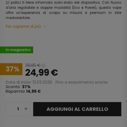
2,1 pollici ti tiene informato sullo stato del dispositivo. Con flusso
d'aria regolabile e doppie modalità (Eco e Power), questo vape
offre un'esperienza di svapo su misura e premium in stile
mediorientale.
Per saperne di più
In magazzino
39,95
€
37
24,99
€
Data di inizio: 13.03.2026
Fino a esaurimento scorte
Sconto:
37
Risparmio
14,96 €
AGGIUNGI AL CARRELLO