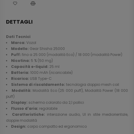
DETTAGLI
Dati Tecnici
Marca:
Vozol
Modello:
Gear Shisha 25000
Puff:
fino a 25 000 (modalità Eco) / 18 000 (modalità Power)
Nicotina:
5 % (50 mg)
Capacità e-liquid:
25 ml
Batteria:
1000 mAh (ricaricabile)
Ricarica:
USB Type-C
Sistema di riscaldamento:
tecnologia doppio mesh coil
Modalità:
Modalità Eco (25 000 puff), Modalità Power (18 000
puff)
Display:
schermo colorato da 2,1 pollici
Flusso d'aria:
regolabile
Caratteristiche:
interazione audio, UI in stile mediorientale,
doppie modalità
Design:
corpo compatto ed ergonomico