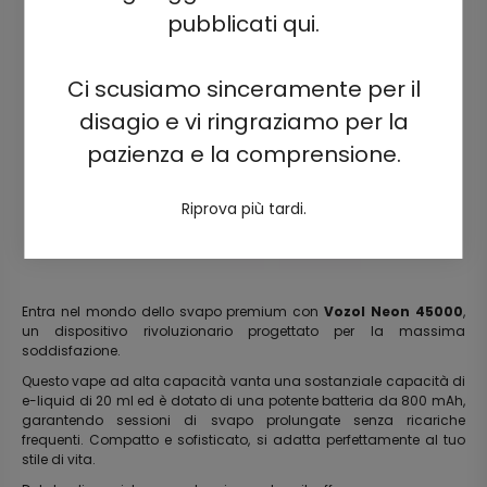
pubblicati qui.
Ci scusiamo sinceramente per il
disagio e vi ringraziamo per la
pazienza e la comprensione.
Riprova più tardi.
Entra nel mondo dello svapo premium con
Vozol Neon 45000
,
un dispositivo rivoluzionario progettato per la massima
soddisfazione.
Questo vape ad alta capacità vanta una sostanziale capacità di
e-liquid di 20 ml ed è dotato di una potente batteria da 800 mAh,
garantendo sessioni di svapo prolungate senza ricariche
frequenti. Compatto e sofisticato, si adatta perfettamente al tuo
stile di vita.