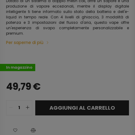
Dotato di un sistema a doppio mesh coil, offre un sapore e una
produzione di vapore eccezionali, mentre il display digitale
intelligente ti tiene informato sullo stato della batteria e dell'e-
liquid in tempo reale. Con 4 livelli di ghiaccio, 3 modalità di
potenza e 3 impostazioni del flusso d'aria, questo vape offre
un'esperienza di svapo completamente personalizzabile e
premium.
Per saperne di più
In magazzino
49,79
€
AGGIUNGI AL CARRELLO