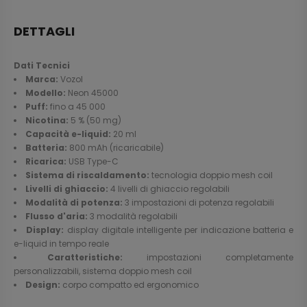
DETTAGLI
Dati Tecnici
Marca:
Vozol
Modello:
Neon 45000
Puff:
fino a 45 000
Nicotina:
5 % (50 mg)
Capacità e-liquid:
20 ml
Batteria:
800 mAh (ricaricabile)
Ricarica:
USB Type-C
Sistema di riscaldamento:
tecnologia doppio mesh coil
Livelli di ghiaccio:
4 livelli di ghiaccio regolabili
Modalità di potenza:
3 impostazioni di potenza regolabili
Flusso d'aria:
3 modalità regolabili
Display:
display digitale intelligente per indicazione batteria e
e-liquid in tempo reale
Caratteristiche:
impostazioni completamente
personalizzabili, sistema doppio mesh coil
Design:
corpo compatto ed ergonomico